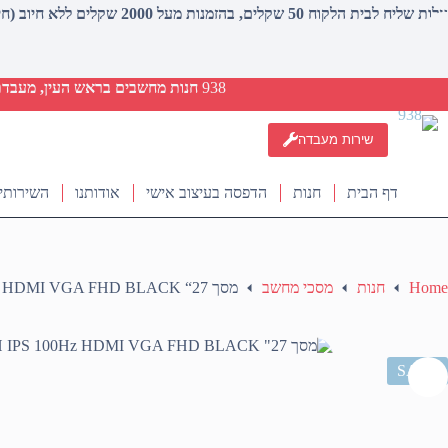
עלות שליח לבית הלקוח 50 שקלים, בהזמנות מעל 2000 שקלים ללא חיוב (חינם)
938
חנות מחשבים בראש העין, מעבדת ת
שירות מעבדה
דף הבית
חנות
הדפסה בעיצוב אישי
אודותנו
השירותי
Home
חנות
מסכי מחשב
מסך SCOP M2753DKH IPS 100Hz HDMI VGA FHD BLACK “27
SALE