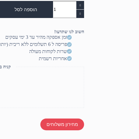
כמות
של
הוספה לסל
מסך
SCOP
M2753DKH
IPS
חשוב לנו שתדעו!
100Hz
זמן אספקה מהיר עד 3 ימי עסקים
HDMI
פריסה ל 6 תשלומים ללא ריבית (יותר? דברו איתנו)
VGA
FHD
שרות לקוחות מעולה
BLACK
אחריות רשמית
"27
קניה ב
מחירון משלוחים