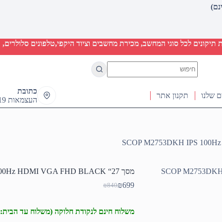
יקונים לכל סוגי המחשב, מכירת מחשבים וציוד היקפי,טלפונים סלולרים, ט
No
results
כתובת
ם שלנו
תקנון אתר
העצמאות 19 ראש העין
מסך SCOP M2753DKH IPS 100Hz HDMI VGA FHD BLACK “27
₪
699
₪
840
המחיר
המחיר
הנוכחי
המקורי
היה:
הוא:
משלוח חינם לנקודת חלוקה (משלוח עד הבית: 50₪)
₪840.
₪699.