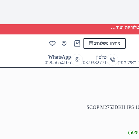
לווזיות ועוד…
מחירון משלוחים
Shopping
cart
טלפון
WhatsApp
058-5654105
03-9382771