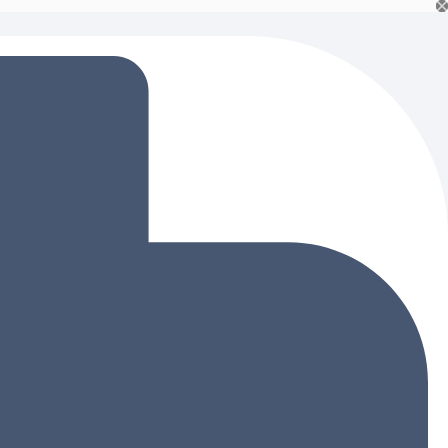
Ski
t
conten