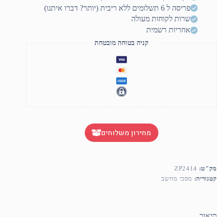
LINK
פריסה ל 6 תשלומים ללא ריבית (יותר? דברו איתנו)
MASTE
גם
שרות לקוחות מעולה
ZP241
אחריות רשמית
קניה בטוחה מובטחת
מחירון משלוחים
מק"ט:
ZP2414
קטגוריה:
מסכי מחשב
תיאור