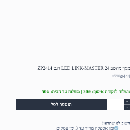
מסך מחשב 24 LED LINK-MASTER דגם ZP2414
₪
444
₪
590
המחיר
המחיר
הנוכחי
המקורי
היה:
הוא:
משלוח לנקודת איסוף: 20₪ | משלוח עד הבית: 50₪
₪590.
₪444.
מות
הוספה לסל
ל
סך
חשב
2
חשוב לנו שתדעו!
LE
זמן אספקה מהיר עד 3 ימי עסקים