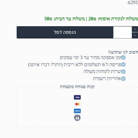
₪
291
משלוח לנקודת איסוף: 20₪ | משלוח עד הבית: 50₪
מות
הוספה לסל
ל
סך
קוסטי
מיקרופון
חשוב לנו שתדעו!
קלטה
זמן אספקה מהיר עד 3 ימי עסקים
פריסה ל 6 תשלומים ללא ריבית (יותר? דברו איתנו)
שרות לקוחות מעולה
אחריות רשמית
קניה בטוחה מובטחת