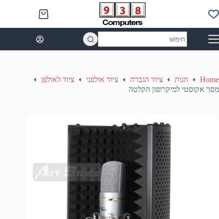
Ski
t
Shopping
conten
cart
No
results
Home
חנות
ציוד הגברה
ציוד אולפני
ציוד לאולפן
מסך אקוסטי למיקרופון הקלטה