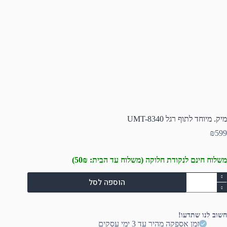
מיק. מיוחד לתוף רגל UMT-8340
₪
599
משלוח חינם לנקודת חלוקה (משלוח עד הבית: 50₪)
מות
הוספה לסל
ל
יק.
יוחד
תוף
חשוב לנו שתדעו!
גל
זמן אספקה מהיר עד 3 ימי עסקים