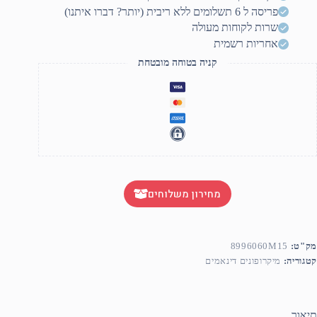
UMT
פריסה ל 6 תשלומים ללא ריבית (יותר? דברו איתנו)
834
שרות לקוחות מעולה
אחריות רשמית
קניה בטוחה מובטחת
מחירון משלוחים
מק"ט:
8996060M15
קטגוריה:
מיקרופונים דינאמים
תיאור