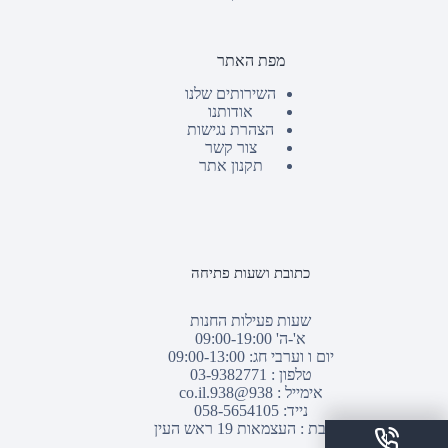
מפת האתר
השירותים שלנו
אודותנו
הצהרת נגישות
צור קשר
תקנון אתר
כתובת ושעות פתיחה
שעות פעילות החנות
א'-ה' 09:00-19:00
יום ו וערבי חג: 09:00-13:00
טלפון :
03-9382771
אימייל :
938@938.co.il
נייד: 058-5654105
כתובת : העצמאות 19 ראש העין