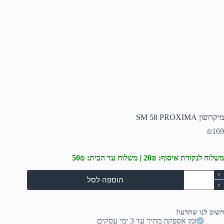
מיקרופון SM 58 PROXIMA
₪
169
משלוח לנקודת איסוף: 20₪ | משלוח עד הבית: 50₪
מות
הוספה לסל
ל
יקרופון
S
5
חשוב לנו שתדעו!
PROXIM
זמן אספקה מהיר עד 3 ימי עסקים