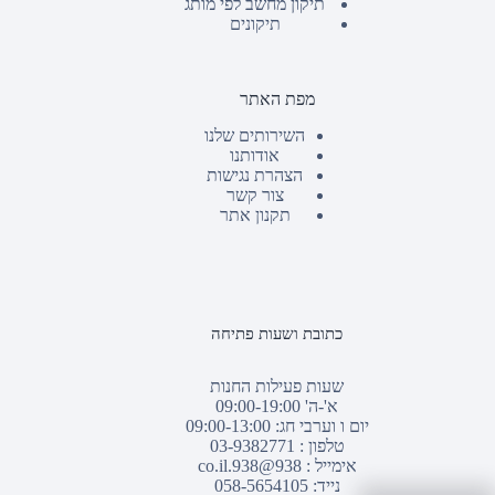
תיקון מחשב לפי מותג
תיקונים
מפת האתר
השירותים שלנו
אודותנו
הצהרת נגישות
צור קשר
תקנון אתר
כתובת ושעות פתיחה
שעות פעילות החנות
א'-ה' 09:00-19:00
יום ו וערבי חג: 09:00-13:00
טלפון :
03-9382771
אימייל :
938@938.co.il
נייד: 058-5654105