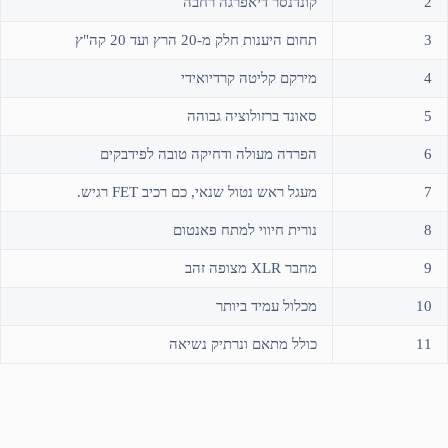
2
קונדנסר דיאפרגה רחבה
3
תחום היענות חלק מ-20 הרץ ועד 20 קה"ץ
4
מירקם קליטה קרדיואידי
5
סאונד ברזולוציה גבוהה
6
הפרדה מעולה ודחיקה טובה לפידבקים
7
מעגל ראש נטול שנאי, כם רכיב FET רגיש.
8
נורית חיווי למתח פאנטום
9
מחבר XLR מצופה זהב
10
מכלול עמיד ביותר
11
כולל מתאם ונרתיק נשיאה