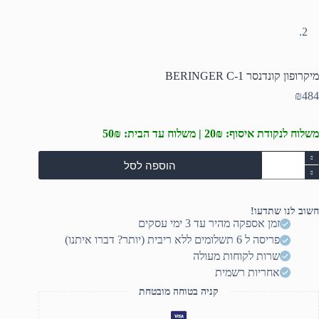
מיקרופון קונדנסר BERINGER C-1
₪
484
משלוח לנקודת איסוף: 20₪ | משלוח עד הבית: 50₪
מות
הוספה לסל
ל
יקרופון
ונדנסר
BERINGE
חשוב לנו שתדעו!
C
זמן אספקה מהיר עד 3 ימי עסקים
פריסה ל 6 תשלומים ללא ריבית (יותר? דברו איתנו)
שרות לקוחות מעולה
אחריות רשמית
קניה בטוחה מובטחת