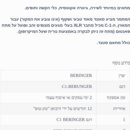
מתאים במיוחד לשירה, גיטרה אקוטסית, כלי הקשה ותופים.
המתמר מציע סאונד מאוד טבעי ושקוף (אינו צובע את המקור) עבור
המאזין. ה-C-1 מכיל מחבר XLR בעלי מגעים מצופים זהב ופועל על מתח
פאנטום (מתח זה ניתן לבקרה באמצעות נורית שעל המיקרופון).
כולל מתאם סטנד.
מידע נוסף
יצרן
BERINGER
דגם
C1-BERUNGER
זמן אספקה
2 ימי עסקים או איסוף עצמי
אחריות
12 חודשים על ידי היבואן "טק-טופ"
1
דגם C1 BERINGER