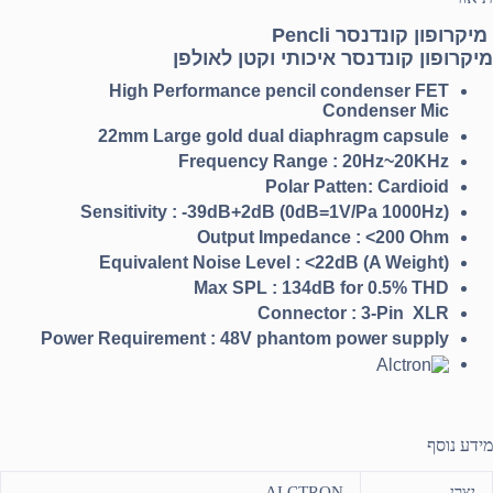
מיקרופון קונדנסר Pencli
מיקרופון קונדנסר איכותי וקטן לאולפן
High Performance pencil condenser FET
Condenser Mic
22mm Large gold dual diaphragm capsule
Frequency Range : 20Hz~20KHz
Polar Patten: Cardioid
Sensitivity : -39dB+2dB (0dB=1V/Pa 1000Hz)
Output Impedance : <200 Ohm
Equivalent Noise Level : <22dB (A Weight)
Max SPL : 134dB for 0.5% THD
Connector : 3-Pin XLR
Power Requirement : 48V phantom power supply
מידע נוסף
יצרן
ALCTRON