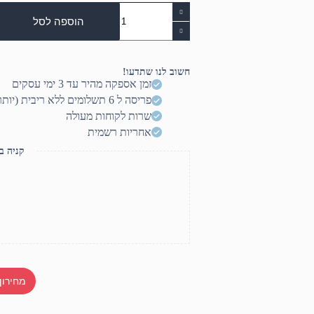
כמות
של
הוספה לסל
מיקרופון
קונדנסר
אולפני
חשוב לנו שתדעו!
זמן אספקה מהיר עד 3 ימי עסקים
פריסה ל 6 תשלומים ללא ריבית (יותר? דברו איתנו)
שרות לקוחות מעולה
אחריות רשמית
קניה ב
מחירון