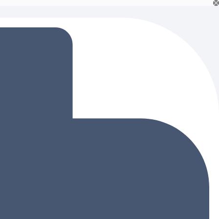
Ski
t
conten