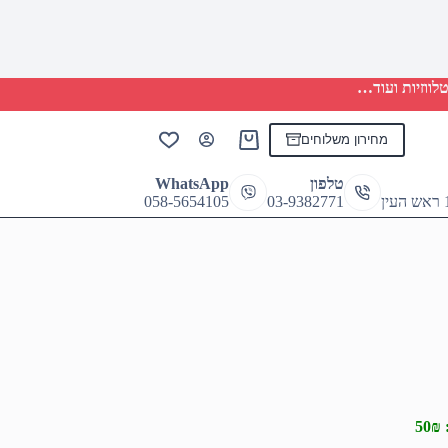
לווזיות ועוד…
מחירון משלוחים
Shopping
cart
טלפון
WhatsApp
058-5654105
03-9382771