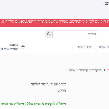
יקונים לכל סוגי המחשב, מכירת מחשבים וציוד היקפי,טלפונים סלולרים, ט
No
results
כתובת
ם שלנו
תקנון אתר
העצמאות 19 ראש העין
ר
מיקרופון קונדנסר אולפני
מיקרופון קונדנסר אולפני
₪
229
משלוח לנקודת איסוף: 20₪ | משלוח עד הבית: 50₪