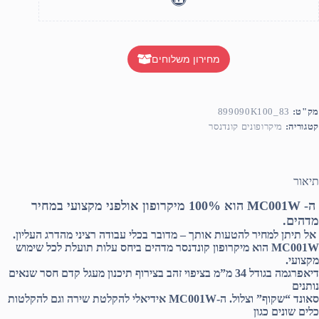
מחירון משלוחים
מק"ט:
899090K100_83
קטגוריה:
מיקרופונים קונדנסר
תיאור
ה- MC001W הוא 100% מיקרופון אולפני מקצועי במחיר
מדהים.
אל תיתן למחיר להטעות אותך – מדובר בכלי עבודה רציני מהדרג העליון.
MC001W הוא מיקרופון קונדנסר מדהים ביחס עלות תועלת לכל שימוש
מקצועי.
דיאפרגמה בגודל 34 מ”מ בציפוי זהב בצירוף תיכנון מעגל קדם חסר שנאים
נותנים
סאונד “שקוף” וצלול. ה-MC001W אידיאלי להקלטת שירה וגם להקלטות
כלים שונים כגון