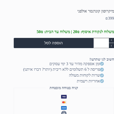
מיקרופון קונדנסר אולפני
₪
399
משלוח לנקודת איסוף: 20₪ | משלוח עד הבית: 50₪
מות
הוספה לסל
ל
יקרופון
ונדנסר
ולפני
חשוב לנו שתדעו!
זמן אספקה מהיר עד 3 ימי עסקים
פריסה ל 6 תשלומים ללא ריבית (יותר? דברו איתנו)
שרות לקוחות מעולה
אחריות רשמית
קניה בטוחה מובטחת