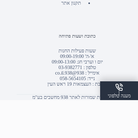
תקנון אתר
כתובת ושעות פתיחה
שעות פעילות החנות
א'-ה' 09:00-19:00
יום ו וערבי חג: 09:00-13:00
טלפון :
03-9382771
אימייל :
938@938.co.il
נייד: 058-5654105
כתובת : העצמאות 19 ראש העין
מענה טלפוני
© כל הזכויות שמורות לאתר 938 מחשבים בע"מ
שלח הודעת ווצאפ