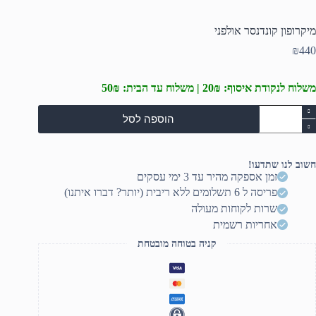
מיקרופון קונדנסר אולפני
₪
440
משלוח לנקודת איסוף: 20₪ | משלוח עד הבית: 50₪
מות
הוספה לסל
ל
יקרופון
ונדנסר
ולפני
חשוב לנו שתדעו!
זמן אספקה מהיר עד 3 ימי עסקים
פריסה ל 6 תשלומים ללא ריבית (יותר? דברו איתנו)
שרות לקוחות מעולה
אחריות רשמית
קניה בטוחה מובטחת