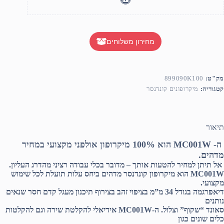
מחירון משלוחים
מק"ט:
899090K100
קטגוריה:
מיקרופונים קונדנסר
תיאור
ה- MC001W הוא 100% מיקרופון אולפני מקצועי במחיר
מדהים.
אל תיתן למחיר להטעות אותך – מדובר בכלי עבודה רציני מהדרג העליון.
MC001W הוא מיקרופון קונדנסר מדהים ביחס עלות תועלת לכל שימוש
מקצועי.
דיאפרגמה בגודל 34 מ”מ בציפוי זהב בצירוף תיכנון מעגל קדם חסר שנאים
נותנים
סאונד “שקוף” וצלול. ה-MC001W אידיאלי להקלטת שירה וגם להקלטות
כלים שונים כגון