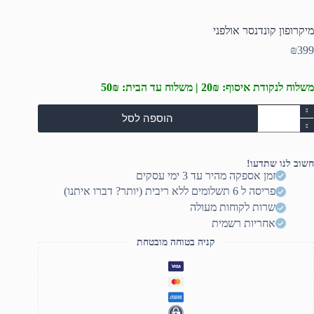
מיקרופון קונדנסר אולפני
₪
399
משלוח לנקודת איסוף: 20₪ | משלוח עד הבית: 50₪
מות
הוספה לסל
ל
יקרופון
ונדנסר
ולפני
חשוב לנו שתדעו!
זמן אספקה מהיר עד 3 ימי עסקים
פריסה ל 6 תשלומים ללא ריבית (יותר? דברו איתנו)
שרות לקוחות מעולה
אחריות רשמית
קניה בטוחה מובטחת