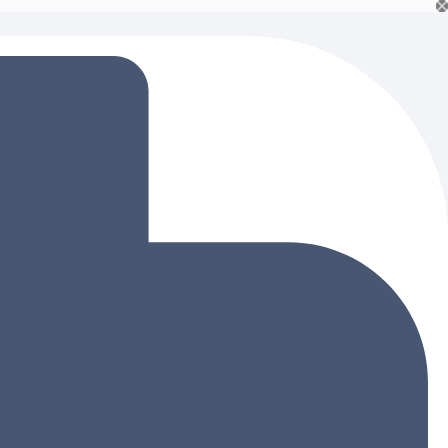
Ski
t
conten