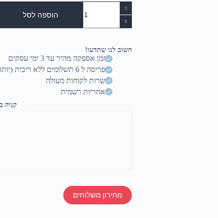
כמות
של
הוספה לסל
מיקרופון
קונדנסנר
MC
2000
חשוב לנו שתדעו!
זמן אספקה מהיר עד 3 ימי עסקים
פריסה ל 6 תשלומים ללא ריבית (יותר? דברו איתנו)
שרות לקוחות מעולה
אחריות רשמית
קניה ב
מחירון משלוחים