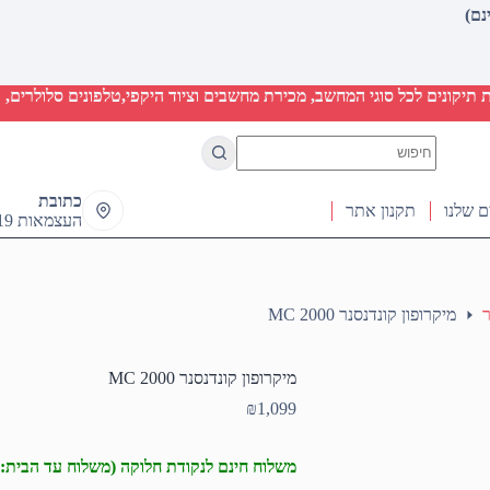
יקונים לכל סוגי המחשב, מכירת מחשבים וציוד היקפי,טלפונים סלולרים, ט
No
results
כתובת
ם שלנו
תקנון אתר
העצמאות 19 ראש העין
ר
מיקרופון קונדנסנר MC 2000
מיקרופון קונדנסנר MC 2000
₪
1,099
משלוח חינם לנקודת חלוקה (משלוח עד הבית: 50₪)