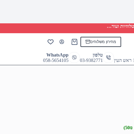
לווזיות ועוד…
מחירון משלוחים
Shopping
cart
טלפון
WhatsApp
058-5654105
03-9382771