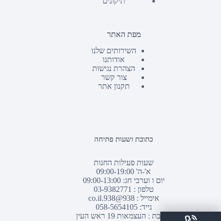
תיקונים
מפת האתר
השירותים שלנו
אודותנו
הצהרת נגישות
צור קשר
תקנון אתר
כתובת ושעות פתיחה
שעות פעילות החנות
א'-ה' 09:00-19:00
יום ו וערבי חג: 09:00-13:00
טלפון :
03-9382771
אימייל :
938@938.co.il
נייד: 058-5654105
כתובת : העצמאות 19 ראש העין