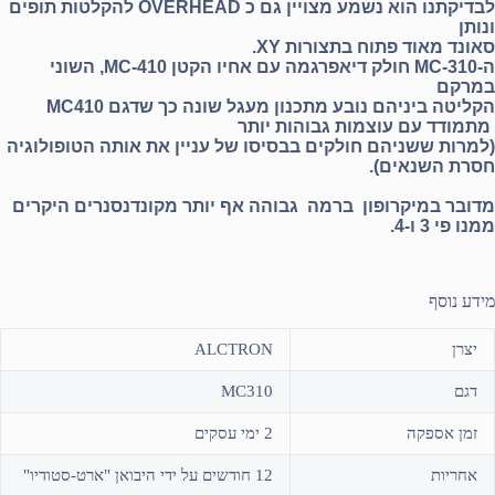
לבדיקתנו הוא נשמע מצויין גם כ OVERHEAD להקלטות תופים
ונותן
סאונד מאוד פתוח בתצורות XY.
ה-MC-310 חולק דיאפרגמה עם אחיו הקטן MC-410, השוני
במרקם
הקליטה ביניהם נובע מתכנון מעגל שונה כך שדגם MC410
מתמודד עם עוצמות גבוהות יותר
(למרות ששניהם חולקים בבסיסו של עניין את אותה הטופולוגיה
חסרת השנאים).
מדובר במיקרופון ברמה גבוהה אף יותר מקונדנסנרים היקרים
ממנו פי 3 ו-4.
מידע נוסף
יצרן
ALCTRON
דגם
MC310
זמן אספקה
2 ימי עסקים
אחריות
12 חודשים על ידי היבואן "ארט-סטודיו"