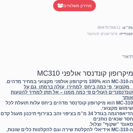
מחירון משלוחים
מק"ט:
8997070K12
קטגוריה:
מיקרופונים קונדנסר
תיאור
מיקרופון קונדנסר אולפני MC310
ה-MC-310 הוא 100% מיקרופון אולפני מקצועי במחיר מדהים.
מקצועי פי כמה ביחס למחירו עולה ברמתו גם על
קונדנסנרים העולים פי כמה ממנו – אל תתן למחיר להטעות
אותך
MC-310 הוא מיקרופון קונדנסר מדהים ביחס עלות תועלת לכל
שימוש מקצועי.
הדיאפרגמה בגודל 34 מ”מ בציפוי זהב בצירוף תיכנון מעגל קדם
חסר שנאים נותנים
סאונד “שקוף” וצלול.
ה-MC-310 אידיאלי להקלטת שירה וגם להקלטות כלים שונות,