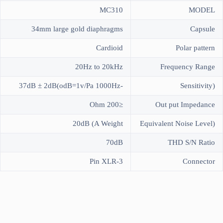
MC310
MODEL
34mm large gold diaphragms
Capsule
Cardioid
Polar pattern
20Hz to 20kHz
Frequency Range
-37dB ± 2dB(odB=1v/Pa 1000Hz
(Sensitivity
≤200 Ohm
Out put Impedance
20dB (A Weight
(Equivalent Noise Level
70dB
THD S/N Ratio
3-Pin XLR
Connector