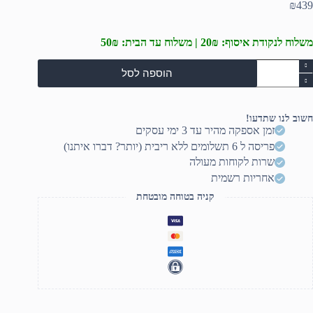
₪
439
משלוח לנקודת איסוף: 20₪ | משלוח עד הבית: 50₪
מות
הוספה לסל
ל
יקרופון
ונדנסנר
ולפני
חשוב לנו שתדעו!
גם
זמן אספקה מהיר עד 3 ימי עסקים
MC31
פריסה ל 6 תשלומים ללא ריבית (יותר? דברו איתנו)
שרות לקוחות מעולה
אחריות רשמית
קניה בטוחה מובטחת