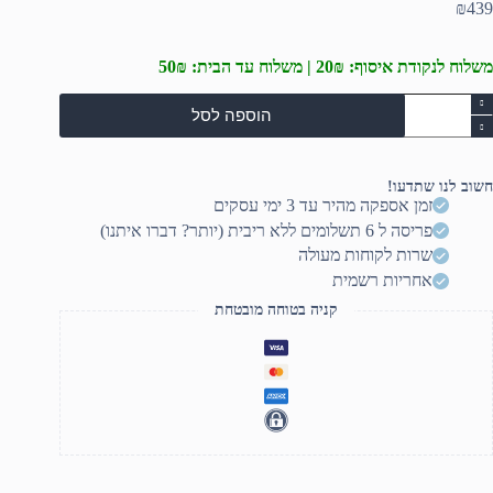
₪
439
משלוח לנקודת איסוף: 20₪ | משלוח עד הבית: 50₪
מות
הוספה לסל
ל
יקרופון
ונדנסנר
ולפני
חשוב לנו שתדעו!
גם
זמן אספקה מהיר עד 3 ימי עסקים
MC31
פריסה ל 6 תשלומים ללא ריבית (יותר? דברו איתנו)
שרות לקוחות מעולה
אחריות רשמית
קניה בטוחה מובטחת