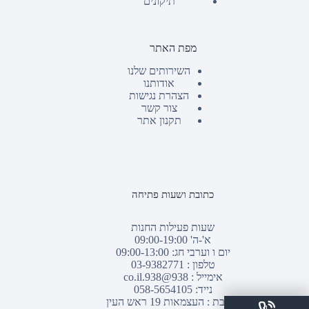
תיקונים
מפת האתר
השירותים שלנו
אודותנו
הצהרת נגישות
צור קשר
תקנון אתר
כתובת ושעות פתיחה
שעות פעילות החנות
א'-ה' 09:00-19:00
יום ו וערבי חג: 09:00-13:00
טלפון :
03-9382771
אימייל :
938@938.co.il
נייד: 058-5654105
כתובת : העצמאות 19 ראש העין