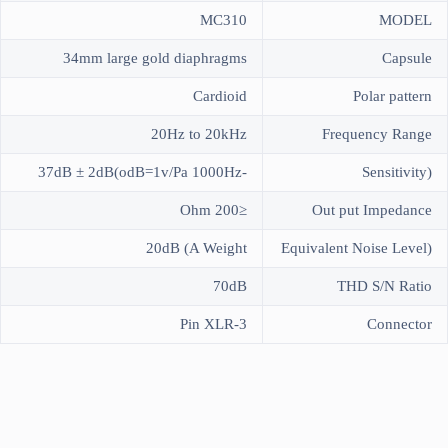
MC310
MODEL
34mm large gold diaphragms
Capsule
Cardioid
Polar pattern
20Hz to 20kHz
Frequency Range
-37dB ± 2dB(odB=1v/Pa 1000Hz
(Sensitivity
≤200 Ohm
Out put Impedance
20dB (A Weight
(Equivalent Noise Level
70dB
THD S/N Ratio
3-Pin XLR
Connector