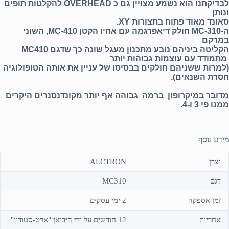
לבדיקתנו הוא נשמע מצויין גם כ OVERHEAD להקלטות תופים
ונותן
סאונד מאוד פתוח בתצורות XY.
ה-MC-310 חולק דיאפרגמה עם אחיו הקטן MC-410, השוני
במרקם
הקליטה ביניהם נובע מתכנון מעגל שונה כך שדגם MC410
מתמודד עם עוצמות גבוהות יותר
(למרות ששניהם חולקים בבסיסו של עניין את אותה הטופולוגיה
חסרת השנאים).
מדובר במיקרופון ברמה גבוהה אף יותר מקונדנסנרים היקרים
ממנו פי 3 ו-4.
מידע נוסף
יצרן
ALCTRON
דגם
MC310
זמן אספקה
2 ימי עסקים
אחריות
12 חודשים על ידי היבואן "ארט-סטודיו"