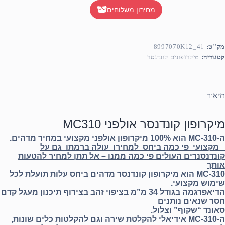
מחירון משלוחים
מק"ט:
8997070K12_41
קטגוריה:
מיקרופונים קונדנסר
תיאור
מיקרופון קונדנסר אולפני MC310
ה-MC-310 הוא 100% מיקרופון אולפני מקצועי במחיר מדהים.
מקצועי פי כמה ביחס למחירו עולה ברמתו גם על
קונדנסנרים העולים פי כמה ממנו – אל תתן למחיר להטעות
אותך
MC-310 הוא מיקרופון קונדנסר מדהים ביחס עלות תועלת לכל
שימוש מקצועי.
הדיאפרגמה בגודל 34 מ”מ בציפוי זהב בצירוף תיכנון מעגל קדם
חסר שנאים נותנים
סאונד “שקוף” וצלול.
ה-MC-310 אידיאלי להקלטת שירה וגם להקלטות כלים שונות,