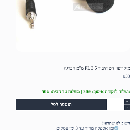
מיקרופון דש חיבור PL 3.5 מ”מ הברגה
₪
33
משלוח לנקודת איסוף: 20₪ | משלוח עד הבית: 50₪
מות
הוספה לסל
ל
יקרופון
ש
יבור
חשוב לנו שתדעו!
P
זמן אספקה מהיר עד 3 ימי עסקים