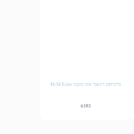
מיקרופון דינאמי אקו מובנה M-58 Echo
מיקרופון דש חיבור PL 3.5 מ”מ ללא הברגה
₪
183