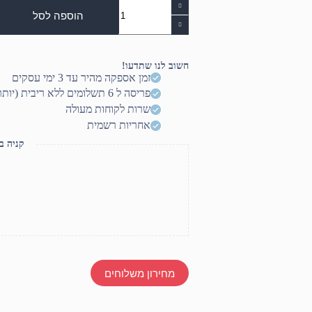
כמות
של
הוספה לסל
מיקרופון
דינמי
לדרבוקה
I-
חשוב לנו שתדעו!
57
זמן אספקה מהיר עד 3 ימי עסקים
פריסה ל 6 תשלומים ללא ריבית (יותר? דברו איתנו)
שרות לקוחות מעולה
אחריות רשמית
קניה ב
מחירון משלוחים