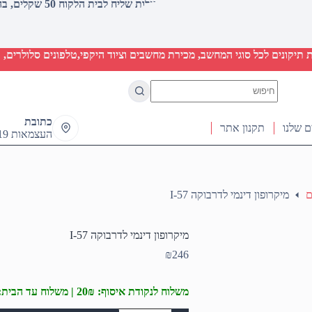
עלות שליח לבית הלקוח 50 שקלים, בהזמנות מעל 2000 שקלים ללא חיוב (חינם)
יקונים לכל סוגי המחשב, מכירת מחשבים וציוד היקפי,טלפונים סלולרים, ט
No
results
כתובת
ם שלנו
תקנון אתר
העצמאות 19 ראש העין
ם
מיקרופון דינמי לדרבוקה I-57
מיקרופון דינמי לדרבוקה I-57
₪
246
משלוח לנקודת איסוף: 20₪ | משלוח עד הבית: 50₪