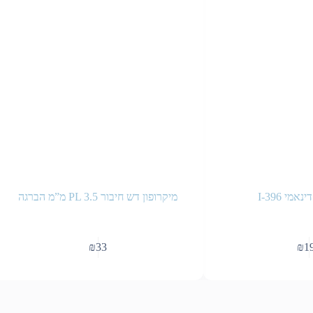
אמי I-396
מיקרופון דש חיבור PL 3.5 מ”מ הברגה
₪
33
₪
1