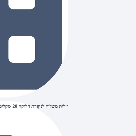
עלות משלוח לנקודת חלוקה 20 שקלים, בהזמנות מעל 500 שקלים ללא חיוב (חינם),