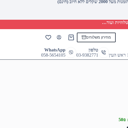
לווזיות ועוד…
מחירון משלוחים
Shopping
cart
טלפון
WhatsApp
058-5654105
03-9382771