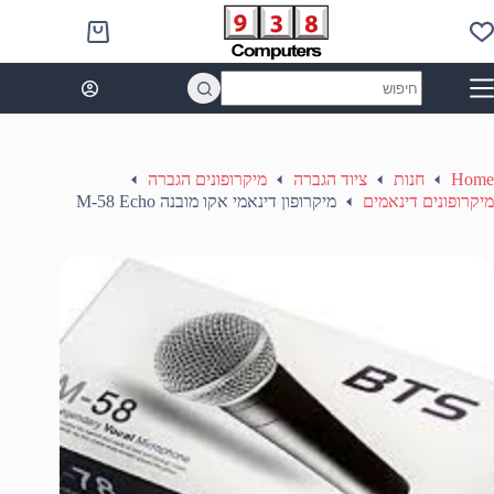
Ski
t
Shopping
conten
cart
No
results
Home
חנות
ציוד הגברה
מיקרופונים הגברה
מיקרופונים דינאמים
מיקרופון דינאמי אקו מובנה M-58 Echo