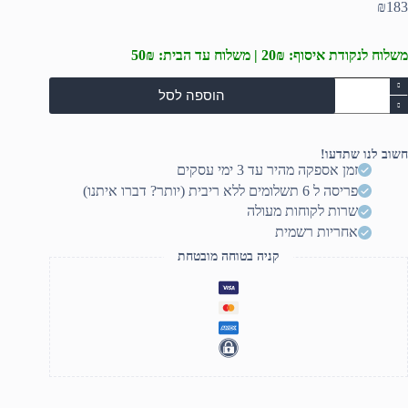
₪
183
משלוח לנקודת איסוף: 20₪ | משלוח עד הבית: 50₪
מות
הוספה לסל
ל
יקרופון
ינאמי
קו
חשוב לנו שתדעו!
ובנה
זמן אספקה מהיר עד 3 ימי עסקים
M
פריסה ל 6 תשלומים ללא ריבית (יותר? דברו איתנו)
5
Ech
שרות לקוחות מעולה
אחריות רשמית
קניה בטוחה מובטחת