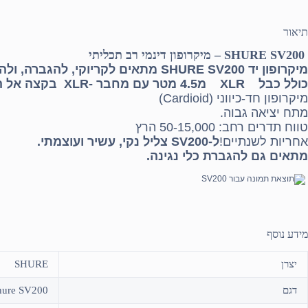
תיאור
SHURE SV200 – מיקרופון דינמי רב תכליתי
מיקרופון יד SHURE SV200 מתאים לקריוקי, להגברה, ולהקלטות מולטימדיה.
כולל כבל XLR מ4.5 מטר עם מחבר -XLR בקצה אל המערבל
מיקרופון חד-כיווני (Cardioid)
מתח יציאה גבוה.
טווח תדרים רחב: 50-15,000 הרץ
אחריות לשנתיים!
ל-SV200 צליל נקי, עשיר ועוצמתי.
מתאים גם להגברת כלי נגינה.
מידע נוסף
יצרן
SHURE
דגם
hure SV200