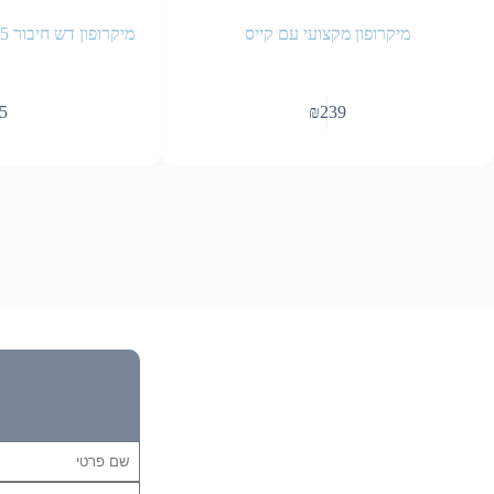
מיקרופון מקצועי עם קייס
מיקרופון דש חיבור PL 3.5 מ”מ ללא הברגה
5
₪
239