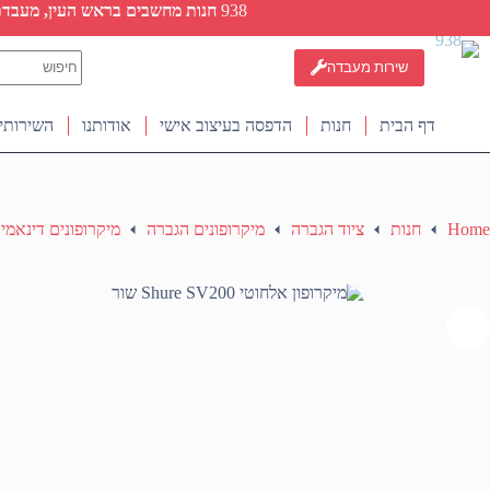
Ski
938
חנות מחשבים בראש העין, מעבדת ת
t
conten
No
שירות מעבדה
results
דף הבית
חנות
הדפסה בעיצוב אישי
אודותנו
השירותי
Home
חנות
ציוד הגברה
מיקרופונים הגברה
מיקרופונים דינאמי