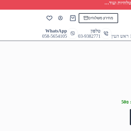
לווזיות ועוד…
מחירון משלוחים
Shopping
cart
טלפון
WhatsApp
058-5654105
03-9382771