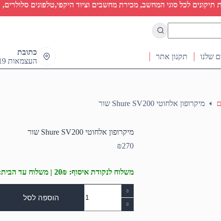
יקונים לכל סוגי המחשב, מכירת מחשבים וציוד היקפי,טלפונים סלולרים, ט
כתובת
ם שלנו
תקנון אתר
העצמאות 19 ראש העין
ם
מיקרופון אלחוטי Shure SV200 שור
מיקרופון אלחוטי Shure SV200 שור
₪
270
משלוח לנקודת איסוף: 20₪ | משלוח עד הבית: 50₪
כמות
של
הוספה לסל
מיקרופון
אלחוטי