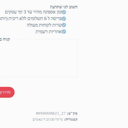
Shure
SV200
חשוב לנו שתדעו!
שור
זמן אספקה מהיר עד 3 ימי עסקים
פריסה ל 6 תשלומים ללא ריבית (יותר? דברו איתנו)
שרות לקוחות מעולה
אחריות רשמית
קניה ב
מחירון
מק"ט:
8996060M21_27
קטגוריה:
מיקרופונים דינאמים