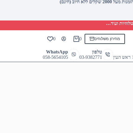
לווזיות ועוד…
0
0
מחירון משלוחים
Shopping
cart
טלפון
WhatsApp
058-5654105
03-9382771