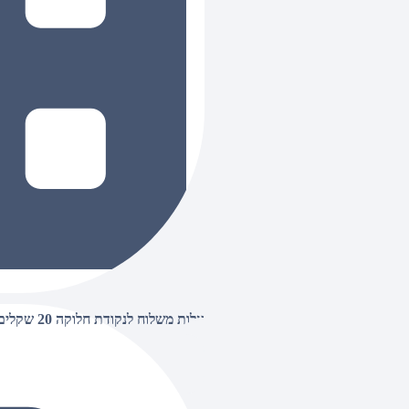
עלות משלוח לנקודת חלוקה 20 שקלים, בהזמנות מעל 500 שקלים ללא חיוב (חינם),