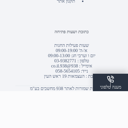
תקנון אתר
כתובת ושעות פתיחה
שעות פעילות החנות
א'-ה' 09:00-19:00
יום ו וערבי חג: 09:00-13:00
טלפון :
03-9382771
אימייל :
938@938.co.il
נייד: 058-5654105
כתובת : העצמאות 19 ראש העין
מענה טלפוני
© כל הזכויות שמורות לאתר 938 מחשבים בע"מ
שלח הודעת ווצאפ