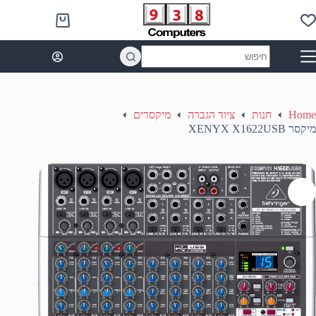
Ski
t
Shopping
conten
cart
No
results
Home
חנות
ציוד הגברה
מיקסרים
מיקסר XENYX X1622USB