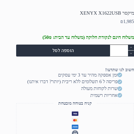
מיקסר XENYX X1622USB
₪
1,985
משלוח חינם לנקודת חלוקה (משלוח עד הבית: 50₪)
מות
הוספה לסל
ל
יקסר
XENY
X1622US
חשוב לנו שתדעו!
זמן אספקה מהיר עד 3 ימי עסקים
פריסה ל 6 תשלומים ללא ריבית (יותר? דברו איתנו)
שרות לקוחות מעולה
אחריות רשמית
קניה בטוחה מובטחת