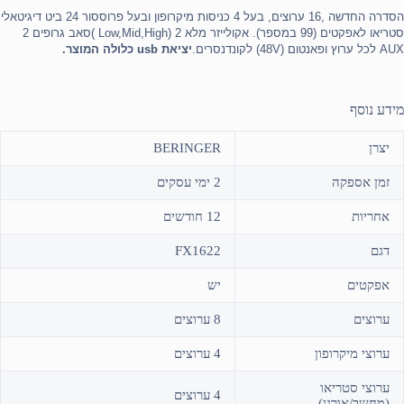
הסדרה החדשה ,16 ערוצים, בעל 4 כניסות מיקרופון ובעל פרוססור 24 ביט דיגיטאלי
סטריאו לאפקטים (99 במספר). אקולייזר מלא Low,Mid,High) 2 )סאב גרופים 2
AUX לכל ערוץ ופאנטום (48V) לקונדנסרים.
יציאת usb כלולה המוצר
.
מידע נוסף
יצרן
BERINGER
זמן אספקה
2 ימי עסקים
אחריות
12 חודשים
דגם
FX1622
אפקטים
יש
ערוצים
8 ערוצים
ערוצי מיקרופון
4 ערוצים
ערוצי סטריאו
4 ערוצים
(מחשב/אורגן)