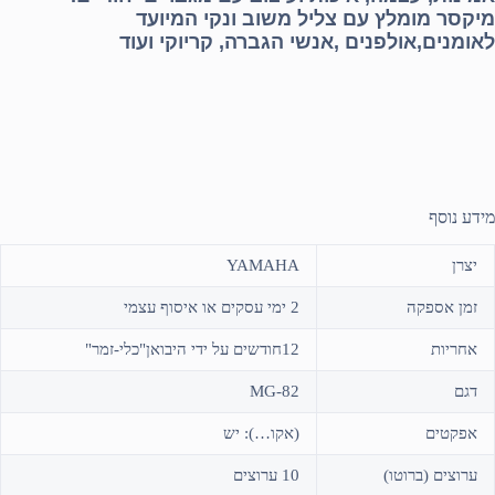
מיקסר מומלץ עם צליל משוב ונקי המיועד
לאומנים,אולפנים ,אנשי הגברה, קריוקי ועוד
מידע נוסף
יצרן
YAMAHA
זמן אספקה
2 ימי עסקים או איסוף עצמי
אחריות
12חודשים על ידי היבואן"כלי-זמר"
דגם
MG-82
אפקטים
(אקו…): יש
ערוצים (ברוטו)
10 ערוצים