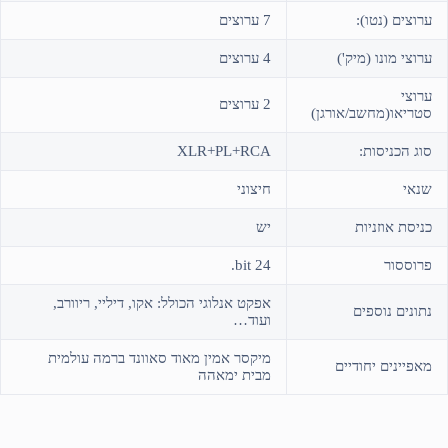
ערוצים (נטו):
7 ערוצים
ערוצי מונו (מיק')
4 ערוצים
ערוצי
2 ערוצים
סטריאו(מחשב/אורגן)
סוג הכניסות:
XLR+PL+RCA
שנאי
חיצוני
כניסת אוזניות
יש
פרוססור
24 bit.
אפקט אנלוגי הכולל: אקו, דיליי, ריוורב,
נתונים נוספים
ועוד…
מיקסר אמין מאוד סאוונד ברמה עולמית
מאפיינים יחודיים
מבית ימאהה