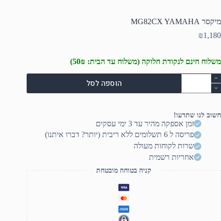
מיקסר MG82CX YAMAHA
₪
1,180
משלוח חינם לנקודת חלוקה (משלוח עד הבית: 50₪)
מות
הוספה לסל
ל
יקסר
MG82C
YAMAH
חשוב לנו שתדעו!
זמן אספקה מהיר עד 3 ימי עסקים
פריסה ל 6 תשלומים ללא ריבית (יותר? דברו איתנו)
שרות לקוחות מעולה
אחריות רשמית
קניה בטוחה מובטחת