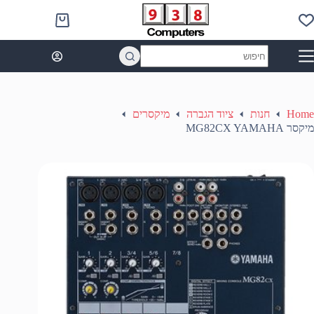
Ski
t
Shopping
conten
cart
No
results
Home
חנות
ציוד הגברה
מיקסרים
מיקסר MG82CX YAMAHA