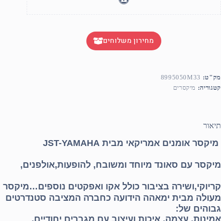
מחירון משלוחים
מק"ט:
8995050M33
קטגוריה:
מיקסרים
תיאור
מיקסר אומנים אמריקאי מבית JST-YAMAHA
מיקסר עם סאונד מיוחד ומשובח, להופעות,אולפנים,
קריוקי,ושירה בציבור כולל אקו ואפקטים נוספים…מיקסר
מעולה מבית ימאהה הידועה כחברה
המציבה סטנדרטים
גבוהים של:
אמינות, עצמה, איכות ועיצוב עם מגברים יחודיים.