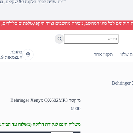
עלות שליח לבית הלקוח 50 שקלים, בהזמנות מעל 2000 שקלים ללא חיוב (חינם)
יקונים לכל סוגי המחשב, מכירת מחשבים וציוד היקפי,טלפונים סלולרים, ט
No
results
כתובת
ם שלנו
תקנון אתר
העצמאות 19 ראש העין
מיקסר Behringer Xenyx QX602MP3
₪
900
משלוח חינם לנקודת חלוקה (משלוח עד הבית: 50₪)