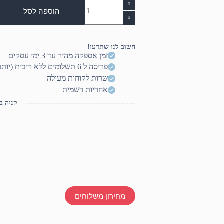
כמות
של
הוספה לסל
מיקסר
Behringer
Xenyx
QX602MP3
חשוב לנו שתדעו!
זמן אספקה מהיר עד 3 ימי עסקים
פריסה ל 6 תשלומים ללא ריבית (יותר? דברו איתנו)
שרות לקוחות מעולה
אחריות רשמית
קניה ב
מחירון משלוחים