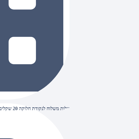
עלות משלוח לנקודת חלוקה 20 שקלים, בהזמנות מעל 500 שקלים ללא חיוב (חינם),