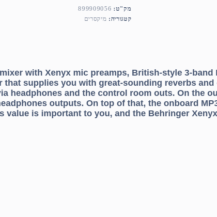
מק"ט:
899909056
קטגוריה:
מיקסרים
ixer with Xenyx mic preamps, British-style 3-band EQ
 that supplies you with great-sounding reverbs and 
s via headphones and the control room outs. On the 
eadphones outputs. On top of that, the onboard MP3 
value is important to you, and the Behringer Xenyx 