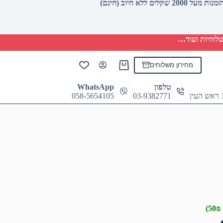
לווזיות ועוד…
מחירון משלוחים
Shopping
cart
טלפון
WhatsApp
058-5654105
03-9382771