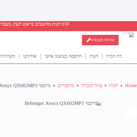
938
חנות מחשבים בראש העין, מעבדת ת
שירות מעבדה
דף הבית
חנות
הדפסה בעיצוב אישי
אודותנו
השירותי
Home
חנות
ציוד הגברה
מיקסרים
מיקסר Behringer Xenyx QX602MP3