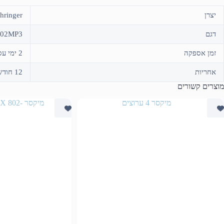
יצרן
hringer
דגם
602MP3
זמן אספקה
2 ימי עסקים או איסוף עצמי
אחריות
12 חודשים עח ידי היבואן "טק טופ"
מוצרים קשורים