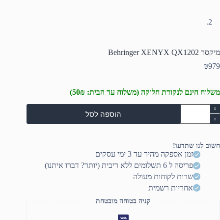
מיקסר Behringer XENYX QX1202
₪
979
משלוח חינם לנקודת חלוקה (משלוח עד הבית: 50₪)
מות
הוספה לסל
ל
יקסר
Behringe
XENY
חשוב לנו שתדעו!
QX120
זמן אספקה מהיר עד 3 ימי עסקים
פריסה ל 6 תשלומים ללא ריבית (יותר? דברו איתנו)
שרות לקוחות מעולה
אחריות רשמית
קניה בטוחה מובטחת