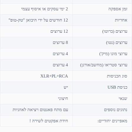
זמן אספקה
2 ימי עסקים או איסוף עצמי
אחריות
12 חודשים על ידי היבואן "טק-טופ"
ערוצים (ברוטו)
12 ערוצים
ערוצים (נטו)
8 ערוצים
ערוצי מונו (מיק')
4 ערוצים
ערוצי סטריאו (מחשב/אורגן)
4 ערוצים
סוג הכניסות
XLR+PL+RCA
כניסת USB
יש
שנאי
חיצוני
נתונים נוספים
עם מתח פאנטום ויציאה לאוזניות
מאפיינים יחודיים:
חידת אפקטים לשירה !