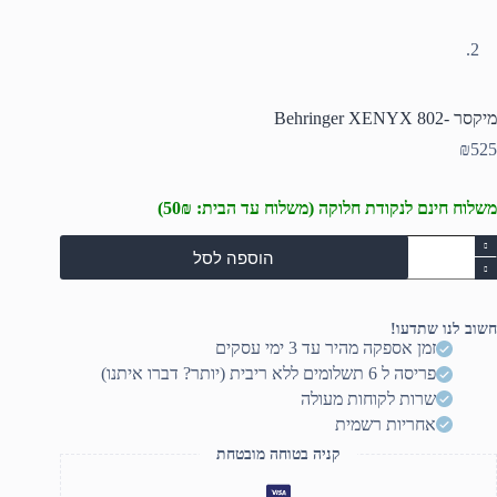
מיקסר -Behringer XENYX 802
₪
525
משלוח חינם לנקודת חלוקה (משלוח עד הבית: 50₪)
מות
הוספה לסל
ל
יקסר
Behringe
חשוב לנו שתדעו!
XENY
זמן אספקה מהיר עד 3 ימי עסקים
80
פריסה ל 6 תשלומים ללא ריבית (יותר? דברו איתנו)
שרות לקוחות מעולה
אחריות רשמית
קניה בטוחה מובטחת