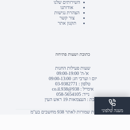
השירותים שלנו
אודותנו
הצהרת נגישות
צור קשר
תקנון אתר
כתובת ושעות פתיחה
שעות פעילות החנות
א'-ה' 09:00-19:00
יום ו וערבי חג: 09:00-13:00
טלפון :
03-9382771
אימייל :
938@938.co.il
נייד: 058-5654105
כתובת : העצמאות 19 ראש העין
מענה טלפוני
© כל הזכויות שמורות לאתר 938 מחשבים בע"מ
שלח הודעת ווצאפ