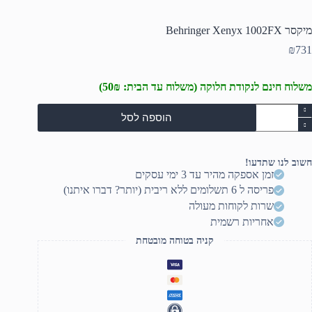
מיקסר Behringer Xenyx 1002FX
₪
731
משלוח חינם לנקודת חלוקה (משלוח עד הבית: 50₪)
מות
הוספה לסל
ל
יקסר
Behringe
Xeny
חשוב לנו שתדעו!
1002F
זמן אספקה מהיר עד 3 ימי עסקים
פריסה ל 6 תשלומים ללא ריבית (יותר? דברו איתנו)
שרות לקוחות מעולה
אחריות רשמית
קניה בטוחה מובטחת