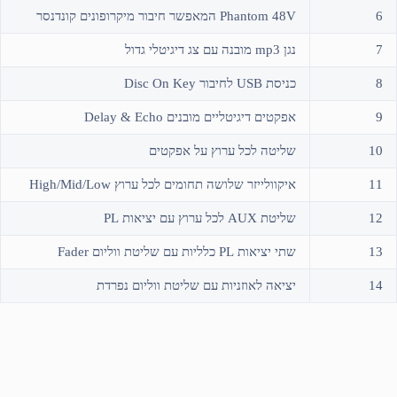
6
Phantom 48V המאפשר חיבור מיקרופונים קונדנסר
7
נגן mp3 מובנה עם צג דיגיטלי גדול
8
כניסת USB לחיבור Disc On Key
9
אפקטים דיגיטליים מובנים Delay & Echo
10
שליטה לכל ערוץ על אפקטים
11
איקוולייזר שלושה תחומים לכל ערוץ High/Mid/Low
12
שליטת AUX לכל ערוץ עם יציאות PL
13
שתי יציאות PL כלליות עם שליטת ווליום Fader
14
יציאה לאוזניות עם שליטת ווליום נפרדת