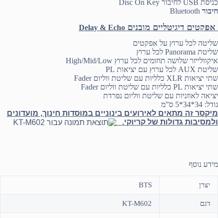
כניסת
USB
לחיבור
Disc On Key
חיבור
Bluetooth
אפקטים דיגיטליים מובנים
Delay & Echo
שליטה לכל ערוץ על אפקטים
שליטת
Panorama
לכל ערוץ
איקוולייזר שלושה תחומים לכל ערוץ
High/Mid/Low
שליטת
AUX
לכל ערוץ עם יציאות
PL
שתי יציאות
XLR
כלליות עם שליטת ווליום
Fader
שתי יציאות
PL
כלליות עם שליטת ווליום
Fader
יציאה לאוזניות עם שליטת ווליום נפרדת
גודל: 34*34*5 ס”מ
מיקסר זה מתאים לאירועים בינוניים במוסדות חינוך, מועדונים
ולמסיבות גדולות של קריוקי.
מידע נוסף
יצרן
BTS
דגם
KT-M602