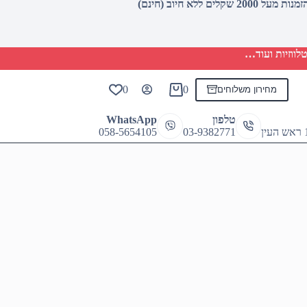
לווזיות ועוד…
0
0
מחירון משלוחים
Shopping
cart
טלפון
WhatsApp
058-5654105
03-9382771