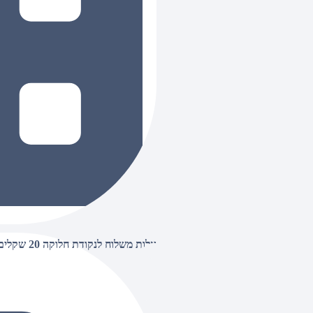
עלות משלוח לנקודת חלוקה 20 שקלים, בהזמנות מעל 500 שקלים ללא חיוב (חינם),