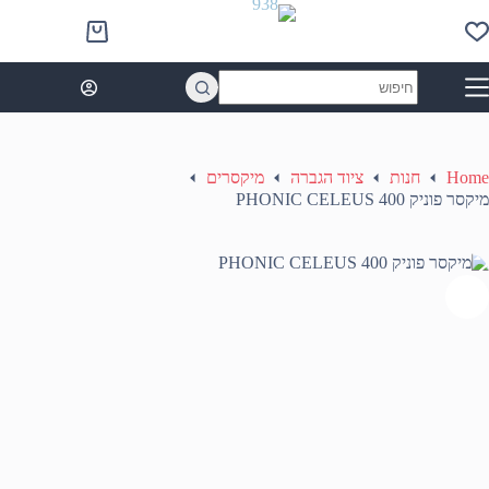
Ski
t
Shopping
conten
cart
No
results
Home
חנות
ציוד הגברה
מיקסרים
מיקסר פוניק PHONIC CELEUS 400