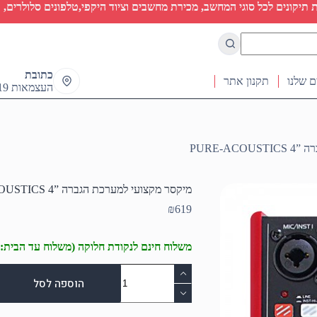
יקונים לכל סוגי המחשב, מכירת מחשבים וציוד היקפי,טלפונים סלולרים, ט
כתובת
ם שלנו
תקנון אתר
העצמאות 19 ראש העין
PURE-A
מיקסר מקצועי למערכת הגברה ”4 PURE-ACOUSTICS
₪
619
משלוח חינם לנקודת חלוקה (משלוח עד הבית: 50₪)
כמות
של
הוספה לסל
מיקסר
מקצועי