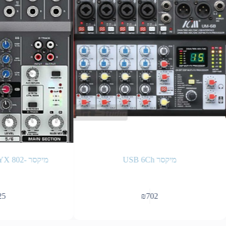
מיקסר USB 6Ch
מיקסר -er XENYX 802
₪
702