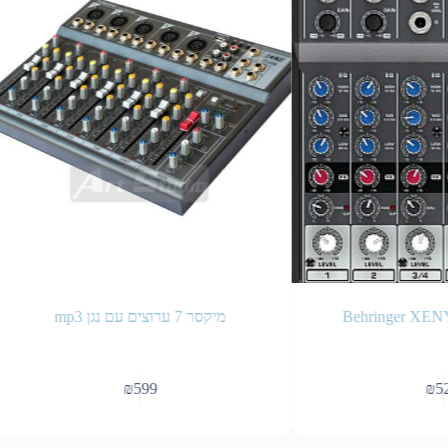
Behring
מיקסר 7 ערוצים עם נגן mp3
₪
599
₪
525