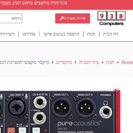
Ski
938
חנות מחשבים בראש העין, מעבדת ת
t
conten
No
שירות מעבדה
results
דף הבית
חנות
הדפסה בעיצוב אישי
אודותנו
השירותי
Home
חנות
ציוד הגברה
מיקסרים
מיקסר מקצועי למערכת הגברה ”4 COUSTICS