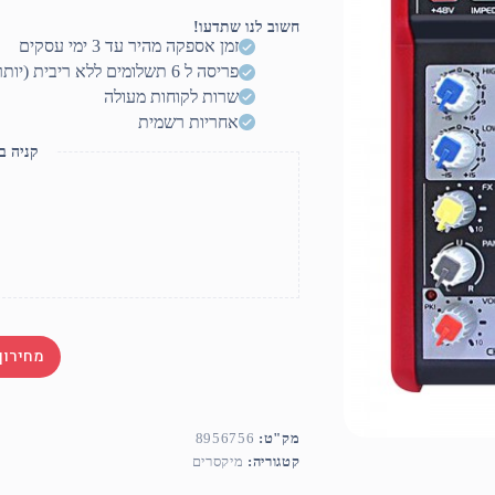
למערכת
הגברה
חשוב לנו שתדעו!
''4
זמן אספקה מהיר עד 3 ימי עסקים
PURE-
פריסה ל 6 תשלומים ללא ריבית (יותר? דברו איתנו)
ACOUSTICS
שרות לקוחות מעולה
אחריות רשמית
קניה ב
מחירון
מק"ט:
8956756
קטגוריה:
מיקסרים