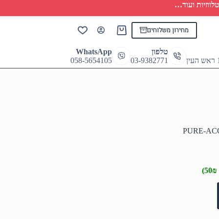
לווזיות ועוד…
מחירון משלוחים
Shopping
cart
טלפון
WhatsApp
058-5654105
03-9382771