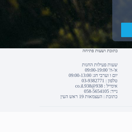
כתובת ושעות פתיחה
שעות פעילות החנות
א'-ה' 09:00-19:00
יום ו וערבי חג: 09:00-13:00
טלפון :
03-9382771
אימייל :
938@938.co.il
נייד: 058-5654105
כתובת : העצמאות 19 ראש העין