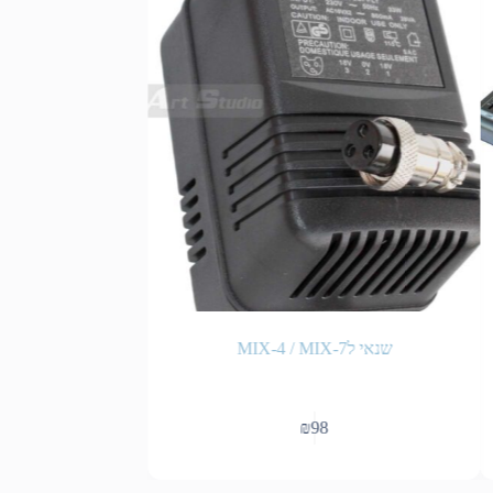
שנאי לMIX-4 / MIX-7
₪
98