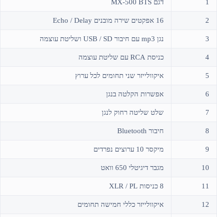
1
דגם MX-500 BTS
2
16 אפקטים שירה מובנים Echo / Delay
3
נגן mp3 עם חיבור USB / SD ושליטת עוצמה
4
כניסת RCA עם שליטת עוצמה
5
איקוולייזר שני תחומים לכל ערוץ
6
אפשרות הקלטה בנגן
7
שלט שליטה רחוק לנגן
8
חיבור Bluetooth
9
מיקסר 10 ערוצים נפרדים
10
מגבר דיגיטלי 650 וואט
11
8 כניסות XLR / PL
12
איקוולייזר כללי חמישה תחומים