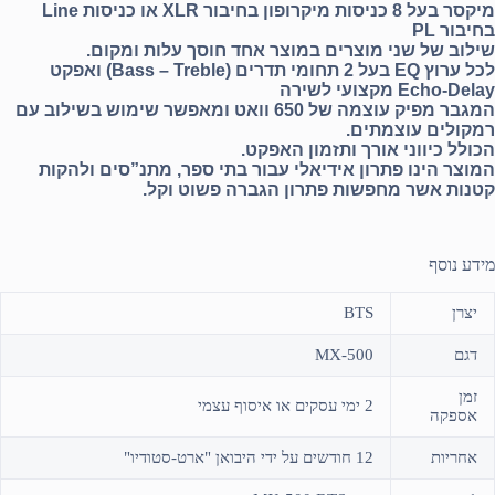
מיקסר בעל 8 כניסות מיקרופון בחיבור XLR או כניסות Line
בחיבור PL
שילוב של שני מוצרים במוצר אחד חוסך עלות ומקום.
לכל ערוץ EQ בעל 2 תחומי תדרים (Bass – Treble) ואפקט
Echo-Delay מקצועי לשירה
המגבר מפיק עוצמה של 650 וואט ומאפשר שימוש בשילוב עם
רמקולים עוצמתים.
הכולל כיווני אורך ותזמון האפקט.
המוצר הינו פתרון אידיאלי עבור בתי ספר, מתנ”סים ולהקות
קטנות אשר מחפשות פתרון הגברה פשוט וקל.
מידע נוסף
יצרן
BTS
דגם
MX-500
זמן
2 ימי עסקים או איסוף עצמי
אספקה
אחריות
12 חודשים על ידי היבואן "ארט-סטודיו"