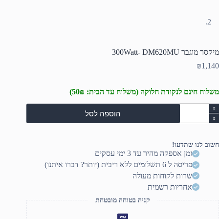
מיקסר מוגבר 300Watt- DM620MU
₪
1,140
משלוח חינם לנקודת חלוקה (משלוח עד הבית: 50₪)
מות
הוספה לסל
ל
יקסר
וגבר
300Watt
חשוב לנו שתדעו!
DM620M
זמן אספקה מהיר עד 3 ימי עסקים
פריסה ל 6 תשלומים ללא ריבית (יותר? דברו איתנו)
שרות לקוחות מעולה
אחריות רשמית
קניה בטוחה מובטחת