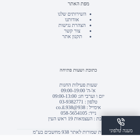
מפת האתר
השירותים שלנו
אודותנו
הצהרת נגישות
צור קשר
תקנון אתר
כתובת ושעות פתיחה
שעות פעילות החנות
א'-ה' 09:00-19:00
יום ו וערבי חג: 09:00-13:00
טלפון :
03-9382771
אימייל :
938@938.co.il
נייד: 058-5654105
כתובת : העצמאות 19 ראש העין
מענה טלפוני
© כל הזכויות שמורות לאתר 938 מחשבים בע"מ