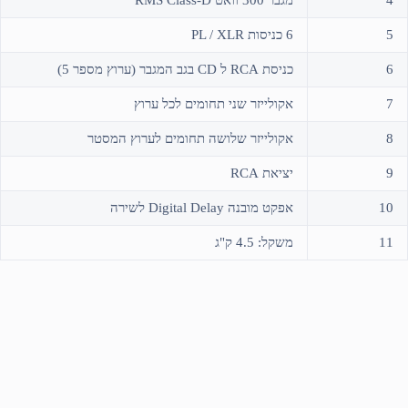
4
מגבר 300 וואט RMS Class-D
5
6 כניסות PL / XLR
6
כניסת RCA ל CD בגב המגבר (ערוץ מספר 5)
7
אקולייזר שני תחומים לכל ערוץ
8
אקולייזר שלושה תחומים לערוץ המסטר
9
יציאת RCA
10
אפקט מובנה Digital Delay לשירה
11
משקל: 4.5 ק"ג