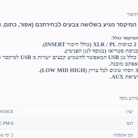
תיאור
המיקסר מגיע בשלושה צבעים לבחירתכם (אפור, כתום, וי
המיקסר כולל:
2 כניסות XLR / PL (כולל חיבור INSERT).
כניסת סטריאו (בנוסף לנגן הפנימי).
כולל נגן USB המאפשר להשמיע קבצים ישרות מ USB למיקסר ולרמקול
אפקט מובנה.
3 ווסתי טונים לכל ערוץ (LOW MID HIGH).
יציאת AUX.
מידע נוסף
יצרן
VOICE
דגם
E PM-6
זמן אספקה
2 ימי עסקים או איסוף עצמי