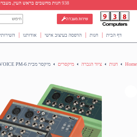
Ski
938
חנות מחשבים בראש העין, מעבדת ת
t
conten
No
שירות מעבדה
results
דף הבית
חנות
הדפסה בעיצוב אישי
אודותנו
השירותי
Home
חנות
ציוד הגברה
מיקסרים
מיקסר מבית STAR VOICE PM-6