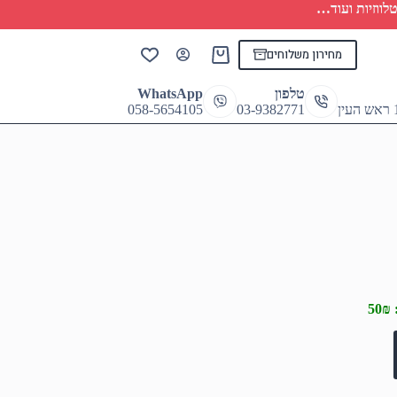
לווזיות ועוד…
מחירון משלוחים
Shopping
cart
טלפון
WhatsApp
058-5654105
03-9382771