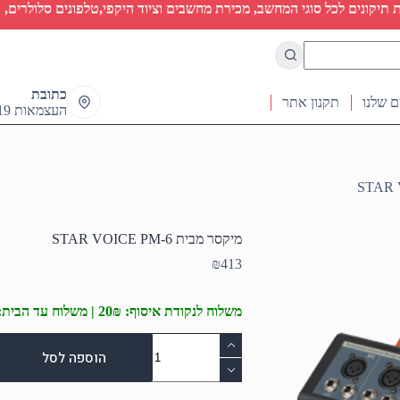
יקונים לכל סוגי המחשב, מכירת מחשבים וציוד היקפי,טלפונים סלולרים, ט
כתובת
ם שלנו
תקנון אתר
העצמאות 19 ראש העין
מיקסר מבית STAR VOICE PM-6
₪
413
משלוח לנקודת איסוף: 20₪ | משלוח עד הבית: 50₪
כמות
של
הוספה לסל
מיקסר
מבית