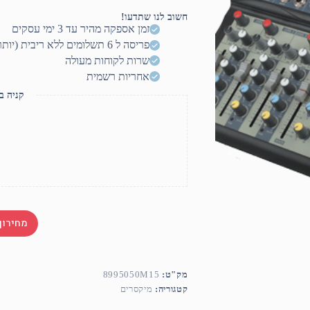
STAR
VOICE
חשוב לנו שתדעו!
PM-
זמן אספקה מהיר עד 3 ימי עסקים
6
פריסה ל 6 תשלומים ללא ריבית (יותר? דברו איתנו)
שרות לקוחות מעולה
אחריות רשמית
קניה ב
מחירון
מק"ט:
8995050M15
קטגוריה:
מיקסרים