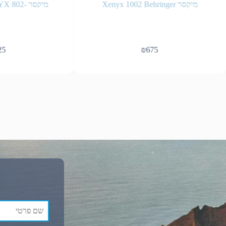
מיקסר Xenyx 1002 Behringer
מיקסר -Behringer XENYX 802
₪
675