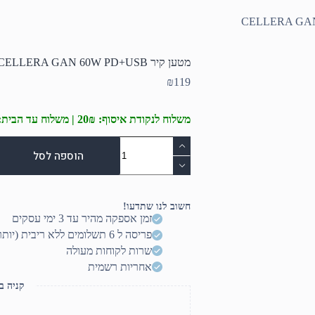
מטען קיר CELLERA GAN 60W PD+USB
₪
119
משלוח לנקודת איסוף: 20₪ | משלוח עד הבית: 50₪
כמות
של
הוספה לסל
מטען
קיר
CELLERA
GAN
חשוב לנו שתדעו!
60W
זמן אספקה מהיר עד 3 ימי עסקים
PD+USB
פריסה ל 6 תשלומים ללא ריבית (יותר? דברו איתנו)
שרות לקוחות מעולה
אחריות רשמית
קניה ב