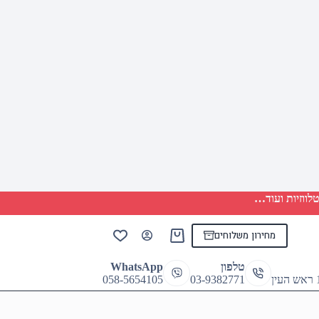
לווזיות ועוד…
מחירון משלוחים
Shopping
cart
טלפון
WhatsApp
058-5654105
03-9382771