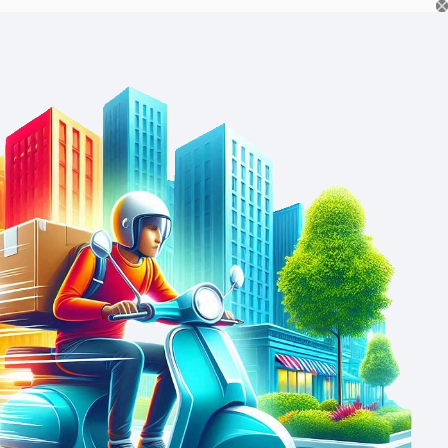
Ski
t
conten