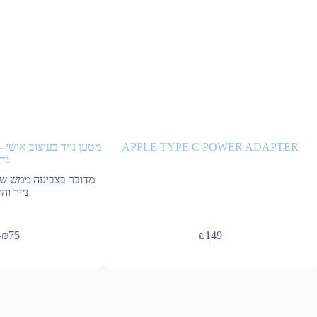
APPLE TYPE C POWER ADAPTER
מטען נייד בעיצוב אישי –
גדו
מדובר בצביעה ממש של
נייר ו
למוצר
–
₪
75
₪
149
זה
יש
מספר
סוגים.
ניתן
לבחור
את