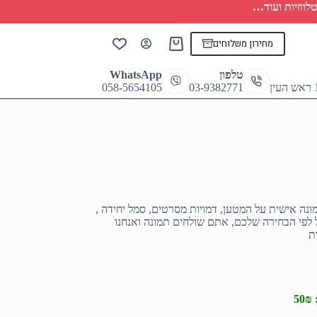
לווזיות ועוד…
מחירון משלוחים
Shopping
cart
טלפון
WhatsApp
058-5654105
03-9382771
ונה אישית על המטען, דמויות מסרטים, סמל יחידה ,
כל לפי הבחירה שלכם, אתם שולחים תמונה ואנחנו
ת