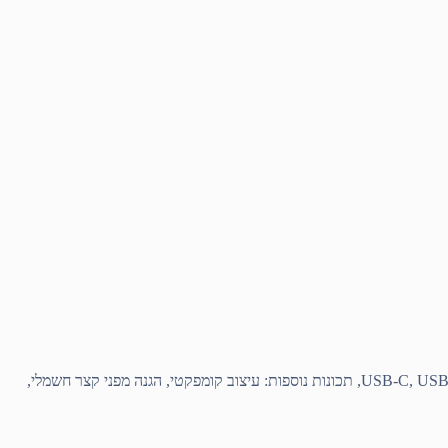
יצרן: PHILIPS, סוג מוצר: סוללת גיבוי, קיבולת: 10,000mAh, טעינה מהירה: USB-C PD 20W, טעינה מהירה: USB-A QC 18W, קישוריות: USB-C, USB-A, תכונות נוספות: עיצוב קומפקטי, הגנה מפני קצר חשמלי,