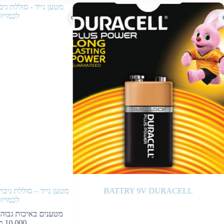
BATTRY 9V DURACELL
מטען נייד – סוללת גיבוי
לכמויות
מטענים באיכות גבוה 
10,000 מחיר ליח…