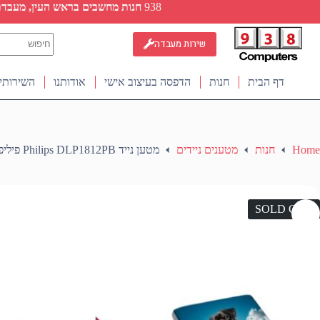
Ski
938
חנות מחשבים בראש העין, מעבדת ת
t
conten
No
שירות מעבדה
results
דף הבית
חנות
הדפסה בעיצוב אישי
אודותנו
השירותי
Home
חנות
מטענים ניידים
מטען נייד Philips DLP1812PB פיליפס
SOLD OUT