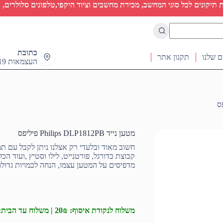
יקונים לכל סוגי המחשב, מכירת מחשבים וציוד היקפי,טלפונים סלולרים, ט
כתובת
ם שלנו
תקנון אתר
העצמאות 19 ראש העין
מטען נייד Philips DLP1812PB פיליפס
חשוב מאוד ובלעדי רק אצלנו ניתן לקבל עם תמ
קבוצת כדורגל, פורטנייט, לילו וסטיץ ,ועוד ה
מדפיסים על המטען עצמו, הנחה לכמויות גדולו
משלוח לנקודת איסוף: 20₪ | משלוח עד הבית: 50₪