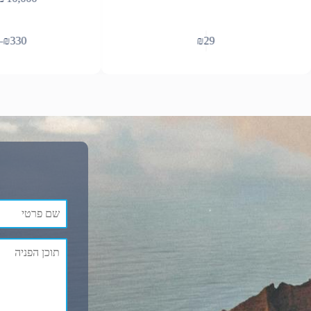
למוצר
–
₪
330
₪
29
זה
יש
מספר
סוגים.
ניתן
לבחור
את
האפשרויות
בעמוד
המוצר