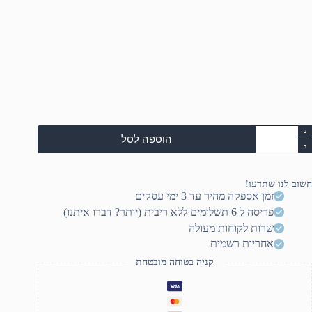
מות
הוספה לסל
ל
חשב
ייח
Soli
חשוב לנו שתדעו!
170
זמן אספקה מהיר עד 3 ימי עסקים
500
פריסה ל 6 תשלומים ללא ריבית (יותר? דברו איתנו)
H51
I3
שרות לקוחות מעולה
1010
אחריות רשמית
8G
50
קניה בטוחה מובטחת
NVM
n
O