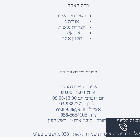
מפת האתר
השירותים שלנו
אודותנו
הצהרת נגישות
צור קשר
תקנון אתר
כתובת ושעות פתיחה
שעות פעילות החנות
א'-ה' 09:00-19:00
יום ו וערבי חג: 09:00-13:00
טלפון :
03-9382771
אימייל :
938@938.co.il
נייד: 058-5654105
מענה טלפוני
כתובת : העצמאות 19 ראש העין
שלח הודעת ווצאפ
© כל הזכויות שמורות לאתר 938 מחשבים בע"מ