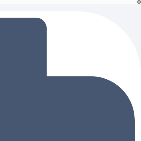
Ski
t
conten