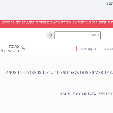
יקונים לכל סוגי המחשב, מכירת מחשבים וציוד היקפי,טלפונים סלולרים, ט
No
results
כתובת
ם שלנו
תקנון אתר
העצמאות 19 ראש העין