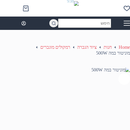
Ski
t
Shopping
conten
cart
No
results
Home
חנות
ציוד הגברה
רמקולים מוגברים
מוניטור במה 500W