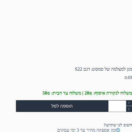
מגן למצלמה של סמסונג דגם S22
₪
49
משלוח לנקודת איסוף: 20₪ | משלוח עד הבית: 50₪
מות
הוספה לסל
ל
גן
מצלמה
ל
חשוב לנו שתדעו!
מסונג
זמן אספקה מהיר עד 3 ימי עסקים