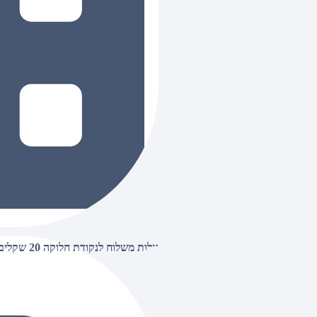
עלות משלוח לנקודת חלוקה 20 שקלים, בהזמנות מעל 500 שקלים ללא חיוב (חינם),