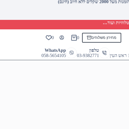
לווזיות ועוד…
0
0
מחירון משלוחים
Shopping
cart
טלפון
WhatsApp
058-5654105
03-9382771