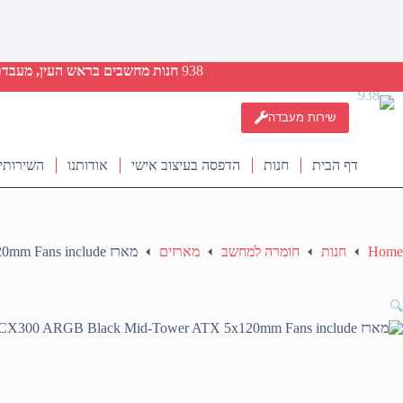
938
חנות מחשבים בראש העין, מעבדת ת
שירות מעבדה
דף הבית
חנות
הדפסה בעיצוב אישי
אודותנו
השירותי
Home
חנות
חומרה למחשב
מארזים
מארז Antec VCX300 ARGB Black Mid-Tower ATX 5x120mm Fans include
🔍