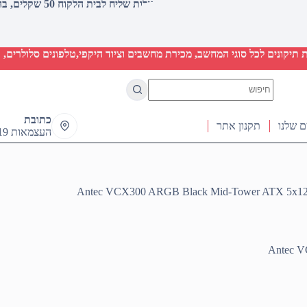
עלות שליח לבית הלקוח 50 שקלים, בהזמנות מעל 2000 שקלים ללא חיוב (חינם)
יקונים לכל סוגי המחשב, מכירת מחשבים וציוד היקפי,טלפונים סלולרים, ט
No
results
כתובת
ם שלנו
תקנון אתר
העצמאות 19 ראש העין