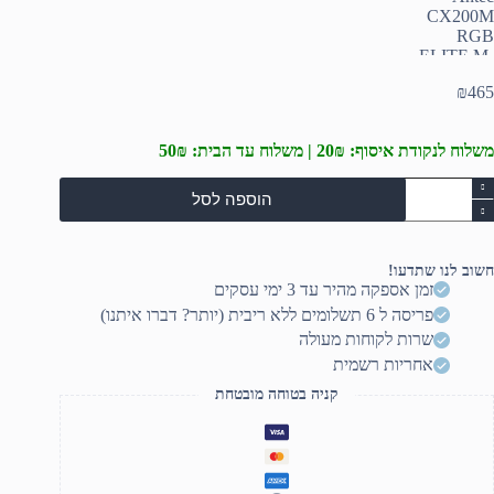
₪
465
משלוח לנקודת איסוף: 20₪ | משלוח עד הבית: 50₪
מות
הוספה לסל
ל
ארז
בן
Ante
חשוב לנו שתדעו!
CX200
זמן אספקה מהיר עד 3 ימי עסקים
RG
פריסה ל 6 תשלומים ללא ריבית (יותר? דברו איתנו)
ELIT
M
שרות לקוחות מעולה
AT
אחריות רשמית
5X120m
RG
קניה בטוחה מובטחת
FAN