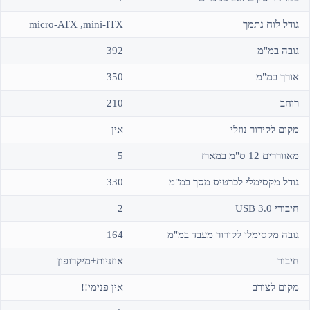
גודל לוח נתמך
micro-ATX ,mini-ITX
גובה במ"מ
392
אורך במ"מ
350
רוחב
210
מקום לקירור נוזלי
אין
מאווררים 12 ס"מ במארז
5
גודל מקסימלי לכרטיס מסך במ"מ
330
חיבורי USB 3.0
2
גובה מקסימלי לקירור מעבד במ"מ
164
חיבור
אוזניות+מיקרופון
מקום לצורב
אין פנימי!!