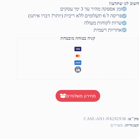
Ante
חשוב לנו שתדעו!
NX29
זמן אספקה מהיר עד 3 ימי עסקים
Mi
פריסה ל 6 תשלומים ללא ריבית (יותר? דברו איתנו)
Towe
u
שרות לקוחות מעולה
t
אחריות רשמית
E
AT
קניה בטוחה מובטחת
M
3X120M
RG
SID
GLAS
מחירון משלוחים
מק"ט:
CASE-AN1-NX292938
קטגוריה:
מארזים