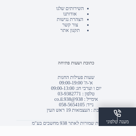
השירותים שלנו
אודותנו
הצהרת נגישות
צור קשר
תקנון אתר
כתובת ושעות פתיחה
שעות פעילות החנות
א'-ה' 09:00-19:00
יום ו וערבי חג: 09:00-13:00
טלפון :
03-9382771
אימייל :
938@938.co.il
נייד: 058-5654105
כתובת : העצמאות 19 ראש העין
מענה טלפוני
© כל הזכויות שמורות לאתר 938 מחשבים בע"מ