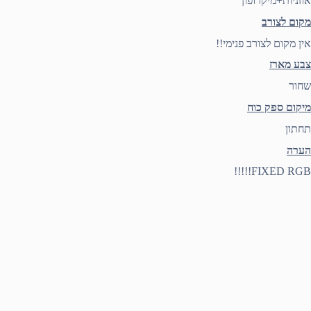
אוזניות+מיקרופון
מקום לצורב
אין מקום לצורב פנימי!!
צבע מארז
שחור
מיקום ספק כוח
תחתון
הערה
FIXED RGB!!!!!