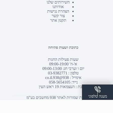
השירותים שלנו
אודותנו
הצהרת נגישות
צור קשר
תקנון אתר
כתובת ושעות פתיחה
שעות פעילות החנות
א'-ה' 09:00-19:00
יום ו וערבי חג: 09:00-13:00
טלפון :
03-9382771
אימייל :
938@938.co.il
נייד: 058-5654105
כתובת : העצמאות 19 ראש העין
מענה טלפוני
© כל הזכויות שמורות לאתר 938 מחשבים בע"מ
שלח הודעת ווצאפ