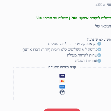
₪
190
₪
259
המחיר
המחיר
הנוכחי
המקורי
היה:
הוא:
משלוח לנקודת איסוף: 20₪ | משלוח עד הבית: 50₪
₪259.
₪190.
המלאי אזל
חשוב לנו שתדעו!
זמן אספקה מהיר עד 3 ימי עסקים
פריסה ל 6 תשלומים ללא ריבית (יותר? דברו איתנו)
שרות לקוחות מעולה
אחריות רשמית
קניה בטוחה מובטחת