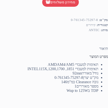
מחירון משלוחים
מק"ט:
0-761345-75297-8
קטגוריה:
קירורים
מותג:
ANTEC
תיאור
מפרט המוצר
תאימות למעבדי AMD
AM4/AM5
תאימות למעבדי INTEL
115X,1200,1700 ,1851
גודל מאורר
92mm
מק”ט יצרן
0-761345-75297-8
גובה Clearance במ”מ
146
מספר מאוררים
1
TDP בW
up to 125W