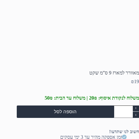
מאוורר למארז 9 ס”מ שקט
₪
19
משלוח לנקודת איסוף: 20₪ | משלוח עד הבית: 50₪
מות
הוספה לסל
ל
אוורר
מארז
חשוב לנו שתדעו!
"מ
זמן אספקה מהיר עד 3 ימי עסקים