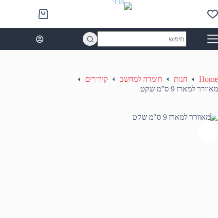
Ski
t
Shopping
conten
cart
No
results
Home
חנות
חומרה למחשב
קירורים
מאוורר למארז 9 ס”מ שקט