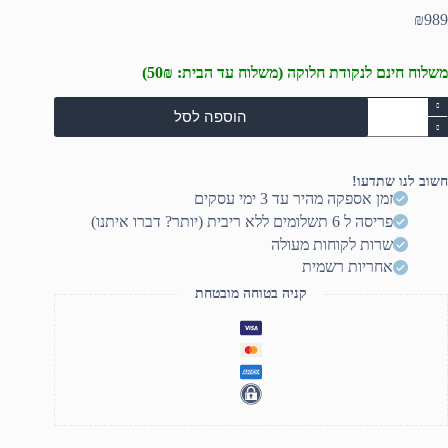
₪
989
משלוח חינם לנקודת חלוקה (משלוח עד הבית: 50₪)
מות
הוספה לסל
ל
וח
מעבד
ור
חשוב לנו שתדעו!
1
זמן אספקה מהיר עד 3 ימי עסקים
Gigabyt
פריסה ל 6 תשלומים ללא ריבית (יותר? דברו איתנו)
B860
AORU
שרות לקוחות מעולה
ELIT
אחריות רשמית
WIFI6
IC
קניה בטוחה מובטחת
AT
2.5G