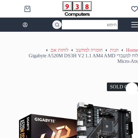
Ski
t
Shopping
conten
cart
No
results
Home
חנות
חומרה למחשב
לוחות אם
לוח למעבדי Gigabyte A520M DS3H V2 1.1 AM4 AMD
Micro-Atx
SOLD OUT