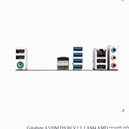
לוח למעבדי Gigabyte A520M DS3H V2 1.1 AM4 AMD