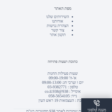
מפת האתר
השירותים שלנו
אודותנו
הצהרת נגישות
צור קשר
תקנון אתר
כתובת ושעות פתיחה
שעות פעילות החנות
א'-ה' 09:00-19:00
יום ו וערבי חג: 09:00-13:00
טלפון :
03-9382771
אימייל :
938@938.co.il
נייד: 058-5654105
כתובת : העצמאות 19 ראש העין
מענה טלפוני
© כל הזכויות שמורות לאתר 938 מחשבים בע"מ