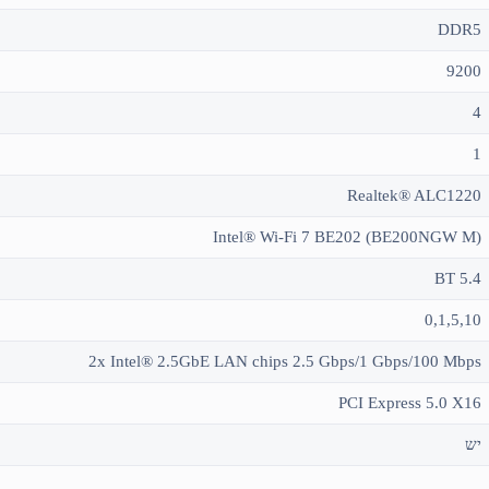
DDR5
9200
4
1
Realtek® ALC1220
Intel® Wi-Fi 7 BE202 (BE200NGW M)
BT 5.4
0,1,5,10
2x Intel® 2.5GbE LAN chips 2.5 Gbps/1 Gbps/100 Mbps
PCI Express 5.0 X16
יש