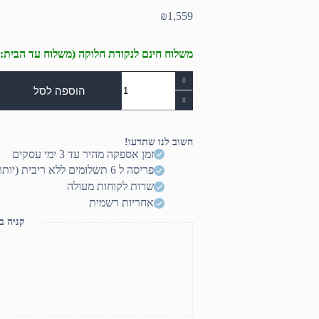
₪
1,559
משלוח חינם לנקודת חלוקה (משלוח עד הבית: 50₪)
כמות
של
הוספה לסל
לוח
לאינטל
דור
15
חשוב לנו שתדעו!
Gigabyte
זמן אספקה מהיר עד 3 ימי עסקים
Z890
פריסה ל 6 תשלומים ללא ריבית (יותר? דברו איתנו)
AERO
G
שרות לקוחות מעולה
DUAL
אחריות רשמית
2.5
Lan
קניה ב
5Xm.2
TB4