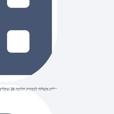
עלות משלוח לנקודת חלוקה 20 שקלים, בהזמנות מעל 500 שקלים ללא חיוב (חינם),