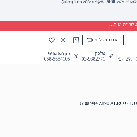
לווזיות ועוד…
מחירון משלוחים
Shopping
cart
טלפון
WhatsApp
058-5654105
03-9382771