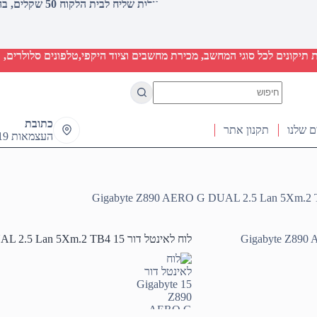
עלות שליח לבית הלקוח 50 שקלים, בהזמנות מעל 2000 שקלים ללא חיוב (חינם)
יקונים לכל סוגי המחשב, מכירת מחשבים וציוד היקפי,טלפונים סלולרים, ט
No
results
כתובת
ם שלנו
תקנון אתר
העצמאות 19 ראש העין
לוח לאינטל דור 15 Gigabyte Z890 AERO G DUAL 2.5 Lan 5Xm.2 TB4