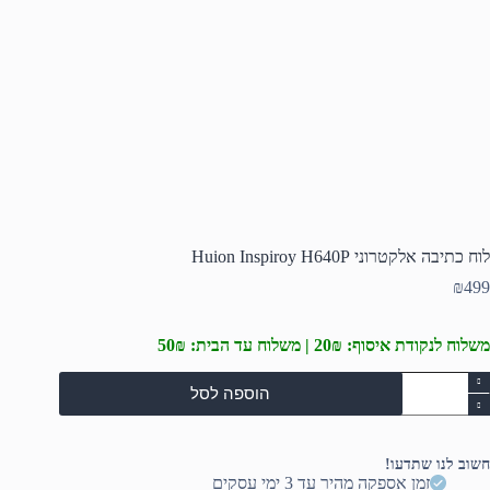
לוח כתיבה אלקטרוני Huion Inspiroy H640P
₪
499
משלוח לנקודת איסוף: 20₪ | משלוח עד הבית: 50₪
מות
הוספה לסל
ל
וח
תיבה
לקטרוני
חשוב לנו שתדעו!
Huio
זמן אספקה מהיר עד 3 ימי עסקים