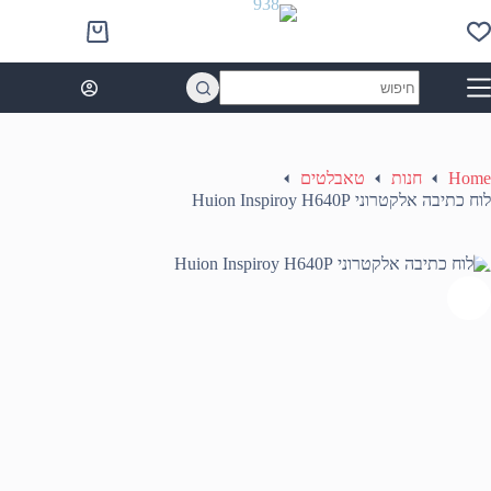
Ski
t
Shopping
conten
cart
No
results
Home
חנות
טאבלטים
לוח כתיבה אלקטרוני Huion Inspiroy H640P